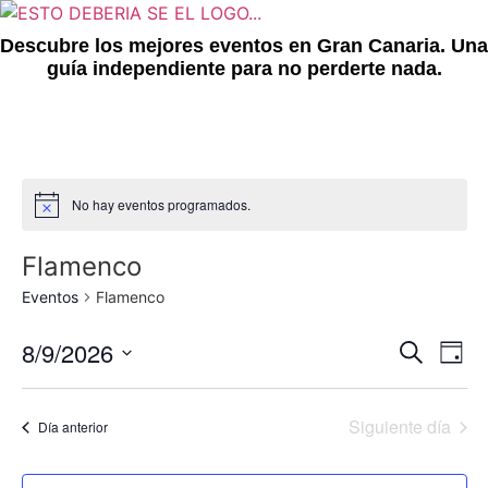
Ir
al
Descubre los mejores eventos en Gran Canaria. Una
contenido
guía independiente para no perderte nada.
No hay eventos programados.
Notice
Flamenco
Eventos
Flamenco
Nave
Na
8/9/2026
Buscar
Día
Seleccionar
de
de
fecha.
vi
Siguiente día
Día anterior
búsq
de
y