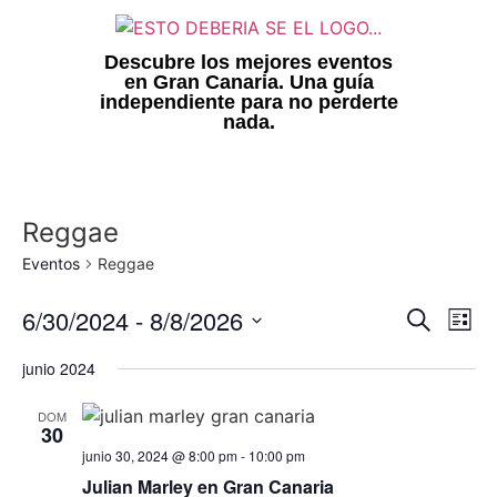
Descubre los mejores eventos
en Gran Canaria. Una guía
independiente para no perderte
nada.
Reggae
Eventos
Reggae
Nave
Na
6/30/2024
 - 
8/8/2026
Buscar
Lista
Seleccionar
de
de
fecha.
junio 2024
vi
búsq
DOM
de
30
y
junio 30, 2024 @ 8:00 pm
-
10:00 pm
Ev
vista
Julian Marley en Gran Canaria